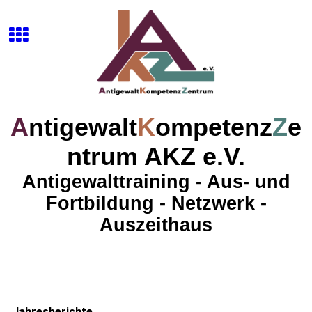
A
ntigewalt
K
ompetenz
Z
e
ntrum AKZ e.V.
Antigewalttraining - Aus- und
Fortbildung - Netzwerk -
Auszeithaus
Jahresberichte